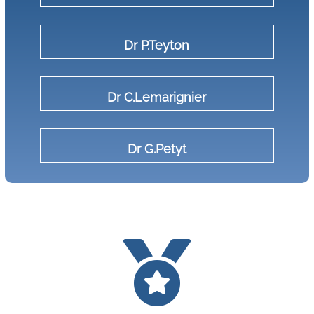
Dr P.Teyton
Dr C.Lemarignier
Dr G.Petyt
