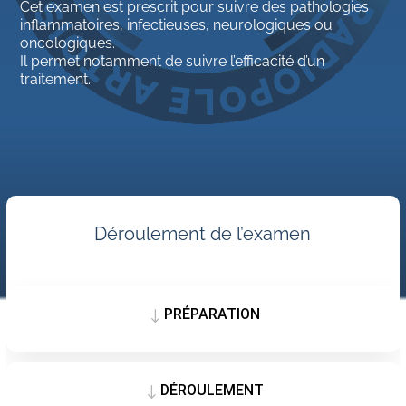
Cet examen est prescrit pour suivre des pathologies
inflammatoires, infectieuses, neurologiques ou
oncologiques.
Il permet notamment de suivre l’efficacité d’un
traitement.
Déroulement de l’examen
PRÉPARATION
"
DÉROULEMENT
"