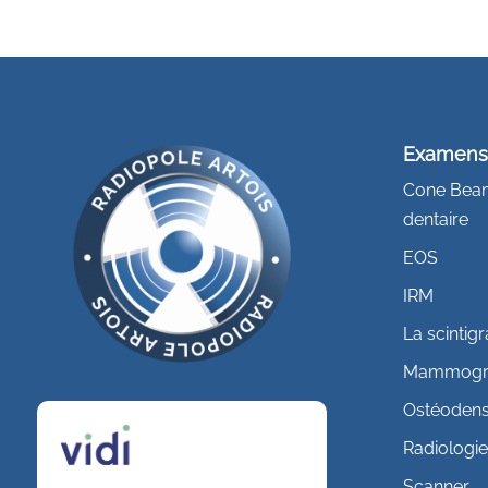
Examen
Cone Bea
dentaire
EOS
IRM
La scintig
Mammogr
Ostéodens
Radiologi
Scanner