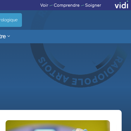
rologique
tre