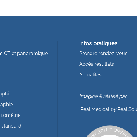
s
Infos pratiques
m CT et panoramique
Prendre rendez-vous
Accès résultats
Actualités
raphie
Imaginé & réalisé par
aphie
Peal Medical
by
Peal Sol
itométrie
e standard