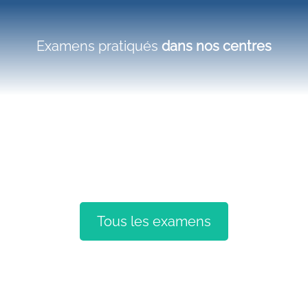
Examens pratiqués
dans nos centres
Afin de bien préparer votre venue et votre examen dans un de nos
centres, nous mettons à votre disposition des fiches
d’informations sur la description de votre examen et les
renseignements pratiques tels que les documents à préparer et
les précautions à prendre.
Tous les examens
La scintigraphie