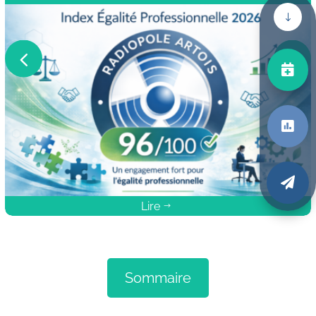
"



Lire
$
Sommaire