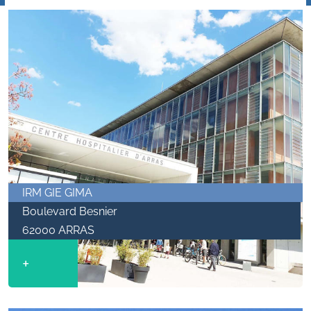
IRM GIE GIMA
Boulevard Besnier
62000 ARRAS
+
$